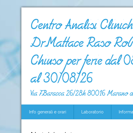
Centro Analisi Clinich
Dr.Mattace Raso Robe
Chiuso per ferie dal 
al 30/08/26
Via F.Baracca 26/28h 80016 Marano d
Info generali e orari
Laboratorio
Informa