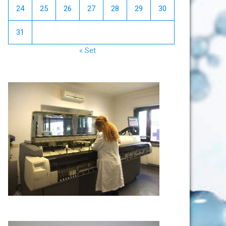
24
25
26
27
28
29
30
31
« Set