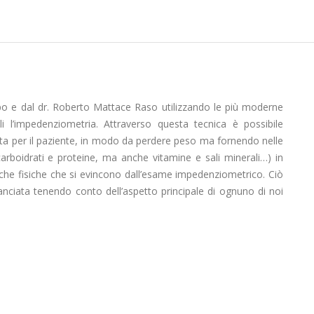
ippo e dal dr. Roberto Mattace Raso utilizzando le più moderne
i l’impedenziometria. Attraverso questa tecnica è possibile
ata per il paziente, in modo da perdere peso ma fornendo nelle
 carboidrati e proteine, ma anche vitamine e sali minerali…) in
iche fisiche che si evincono dall’esame impedenziometrico. Ciò
nciata tenendo conto dell’aspetto principale di ognuno di noi