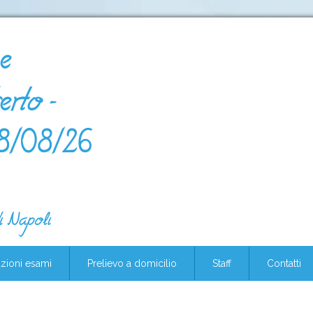
e
rto -
08/08/26
i Napoli
zioni esami
Prelievo a domicilio
Staff
Contatti